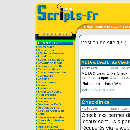
Gestion de site
(1 / 1)
Nouveautés
Nos scripts
Affichage d'images
Bannières
Bases de données
META & Dead Links Check
Bavardage (chat)
Boutique virtuelle
1 Nov 1999
Score : 6.4/10 
Cartes postales
Classement de sites
META & Dead Links Check (mdl
Compteurs
les liens rompus à la manière
Cookies
Dates, temps
Plateforme : Unix / Win
Divers
Enchères
>>en savoir plus>>
Enquêtes / votes
Fichiers logs
Formulaires
Checklinks
Forums
Gestion de Faq's
Gestion de site
4 Déc 2000
Score : -/10 | 
Gest. serveur web
Checklinks permet de 
Jeux
Librairies/modules
locaux sont lus a par
Listes de diffusion
Livres d'or
récupérés via le web.
Outils internet
Pages nouveautés