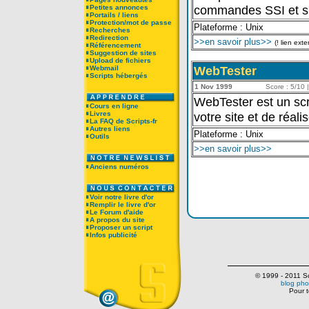
commandes SSI et s
Petites annonces
Portails / liens
Protection/mot de passe
Plateforme : Unix
Recherches
Redirection
>>en savoir plus>>
(! lien exte
Référencement
Suggestion de sites
Upload de fichiers
WebTester
Webmail
Scripts hébergés
1 Nov 1999
Score : 5/10 |
WebTester est un scri
Cours en ligne
Livres
votre site et de réal
La FAQ de Scripts-fr
Autres liens
Plateforme : Unix
Outils
>>en savoir plus>>
Anciens numéros
Voir notre livre d'or
Remplir le livre d'or
Le Forum d'aide
A propos du site
Proposer un script
Infos publicité
© 1999 - 2011 Scr
blog pho
Pour t